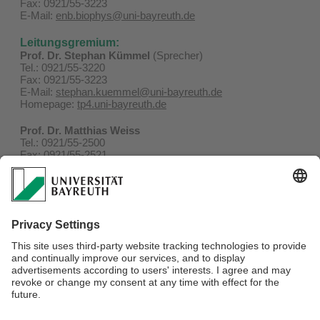
Fax: 0921/55-3223
E-Mail:
enb.biophys@uni-bayreuth.de
Leitungsgremium:
Prof. Dr. Stephan Kümmel
(Sprecher)
Tel.: 0921/55-3220
Fax: 0921/55-3223
E-Mail:
stephan.kuemmel@uni-bayreuth.de
Homepage:
tp4.uni-bayreuth.de
Prof. Dr. Matthias Weiss
Tel.: 0921/55-2500
Fax: 0921/55-2521
E-Mail:
matthias.weiss@uni-bayreuth.de
Homepage:
ep1.uni-bayreuth.de
Prof. Dr. Benedikt Westermann
Tel.: 0921/55-430
Fax: 0921/55-4301
E-Mail:
benedikt.westermann@uni-bayreuth.de
Homepage:
zellbiologie.uni-bayreuth.de
Verantwortlich für die Redaktion:
Univ.Prof.Dr. Stephan Kümmel